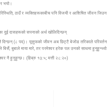
हार भयो।
परिस्थिति, ठाउँ र व्यक्तिहरूकाबीच पनि विजयी र आशिषित जीवन जिउ
ओका दुई दासहरूको सपनाको अर्थ खोलिदिन्छन्
नै दिन्छन् (८ पद)। यूसुफको जीवन अब छिट्टै बेजोड तरिकाले परिवर्तन 
िर्से, बुबाले माया मारे, तर परमेश्वर हरेक पल उनको साथमा हुनुहुन्थ्य
श्वर नै हुनुहुन्छ। (हिब्रु १३:५; मत्ती २८:२०)