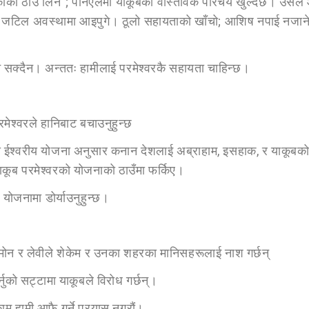
्काको ठाँउ लिने”; पनिएलमा याकूबको वास्तविक परिचय खुल्दछ। उसले 
ै जटिल अवस्थामा आइपुगे। ठूलो सहायताको खाँचो; आशिष नपाई नजा
र्याउन सक्दैन। अन्ततः हामीलाई परमेश्वरकै सहायता चाहिन्छ।
मेश्वरले हानिबाट बचाउनुहुन्छ
ो ईश्वरीय योजना अनुसार कनान देशलाई अब्राहाम, इसहाक, र याकूबको स
ः याकूब परमेश्वरको योजनाको ठाउँमा फर्किए।
 योजनामा डोर्याउनुहुन्छ।
मोन र लेवीले शेकेम र उनका शहरका मानिसहरूलाई नाश गर्छन्
ुको सट्टामा याकूबले विरोध गर्छन्।
ाम हामी आफै गर्ने प्रयास नगरौं।