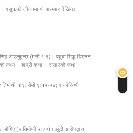
 – यूसुफको जीवनमा यो बारम्बार देखिन्छ
 मसिह आउनुहुन्छ (मत्ती १:३)। यहूदा शिद्ध थिएनन्
दयाको कथा – हाम्रो कथा – संसारको कथा –
(२ तिमोथी १:९; रोमी ९:१५-२४; १ कोरिन्थी
गेर जोगिए (२ तिमोथी २:२२)। झूटो आरोपद्वारा