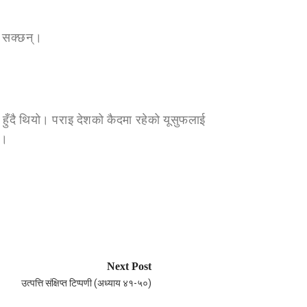
न सक्छन्।
हुँदै थियो। पराइ देशको कैदमा रहेको यूसुफलाई
ो।
Next Post
उत्पत्ति संक्षिप्त टिप्पणी (अध्याय ४१-५०)