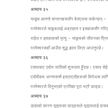
अध्या
य ३५
याकूब आफ्नो सन्तानहरूसँग बेतएलमा फर्कन्छन् – 
परमेश्वरले याकूबलाई अब्राहाम र इसहाकसँग गरिएको 
राहेल र इसहाकको मृत्यु – याकूबको जीवनका प्रिय
परमेश्वरकहाँ आउँदा शुद्ध हृदय लिएर आउनुपर्छ।
अध्या
य ३६
एसावबाट एदोम जातिको शुरूवात हुँदछ। एसाव सेई
एदोमीहरू अन्त्यसम्मै इस्राएलीहरूको विरोधमा ल
परमेश्वरले दिनुभएको प्रतिज्ञा पूरा भएरै छाड्छ।
अध्या
य ३७
डाहाको कारण यूसुफका दाजुहरूले यूसुफलाई दासक