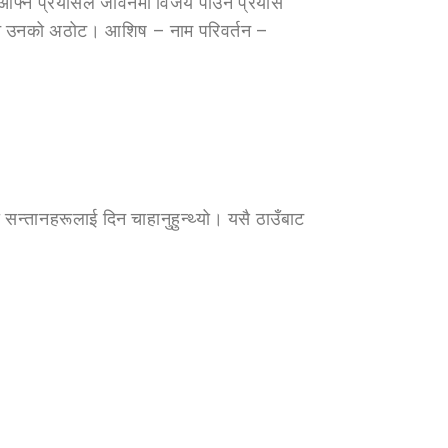
आफ्नै प्रयासले जीवनमा विजय पाउने प्रयास
ने उनको अठोट। आशिष – नाम परिवर्तन –
न्तानहरूलाई दिन चाहानुहुन्थ्यो। यसै ठाउँबाट