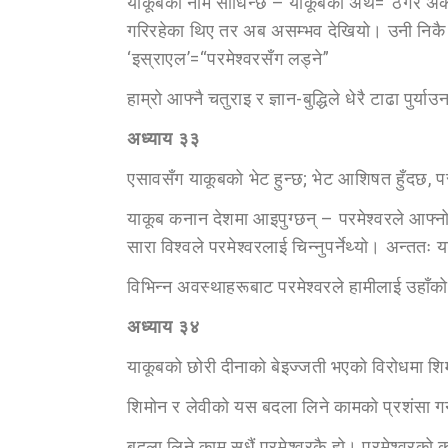
याकूबको नाम सोधिन्छ – याकूबको अर्थ=“ठगेर अर
गरिरहेका थिए तर अब असम्भव देखियो। उनी निक
‘इस्राएल’=“परमेश्वरसँग लड्ने”
हाम्रो आफ्नै चतुराइ र ज्ञान-बुद्धिले धेरै टाढा पु
अध्या
य ३३
एसावसँग याकूबको भेट हुन्छ; भेट आशिषत हुँदछ, पर
याकूब कनान देशमा आइपुग्छन् – परमेश्वरले आफ्न
सारा विश्वले परमेश्वरलाई चिन्नुपर्नेथ्यो। अन्तत
विभिन्न अवस्थाहरूबाट परमेश्वरले हामीलाई उहाँको
अध्या
य ३४
याकूबको छोरी दीनाको बेइज्जती भएको विरोधमा शि
शिमोन र लेवीको यस बदला लिने कामको प्रशंसा गर्न
बदला लिने काम सधैं परमेश्वरकै हो। परमेश्वरको क