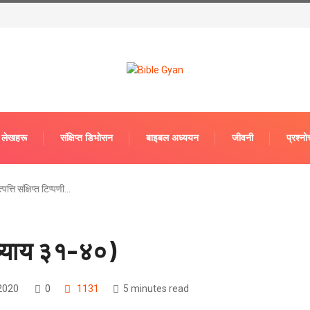
लेखहरू
संक्षिप्त डिभोसन
बाइबल अध्ययन
जीवनी
प्रश्‍नोत
्पत्ति संक्षिप्त टिप्पणी…
(अध्याय ३१-४०)
2020
0
1131
5 minutes read