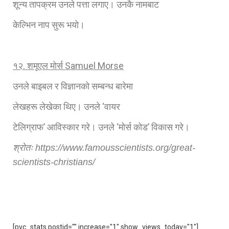
शून्य तापक्रम उनले पत्ता लगाए। उनकै नामबाट
केल्भिन नाप सुरू भयो।
१२. शमूएल मोर्स
Samuel Morse
उनले बाइबल र विज्ञानको सम्बन्ध बारेमा
लेखहरू लेखेका थिए। उनले ‘वायर
टेलिग्राफ’ आविस्कार गरे। उनले ‘मोर्स कोड’ विकास गरे।
श्रोतः https://www.famousscientists.org/great-
scientists-christians/
[pvc_stats postid="" increase="1" show_views_today="1"]