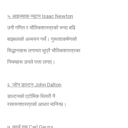
५. आइज्याक न्यूटन
Isaac Newton
उनी गणित र भौतिकशास्‍त्रको भन्दा बढि
बाइबलको अध्ययन गर्थे। गुरूत्वाकर्षणको
सिद्धान्तहरू लगायत थुप्रै भौतिकशास्‍त्रका
नियमहरू उनले पत्ता लगाए।
६. जोन डाल्टन
John Dalton
डाल्टनको एटोमिक थियरी नै
रसायनशास्‍त्रको आधार मानिन्छ।
७. कार्ल गस
Carl Gauss