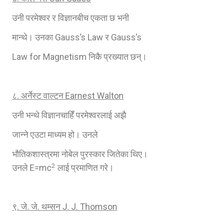
उनी परमेश्‍वर र विज्ञानबीच एकता छ भनी
मान्थे। उनका Gauss’s Law र Gauss’s
Law for Magnetism निकै प्रख्यात छन्।
८. अर्नेस्ट वाल्टन
Earnest Walton
उनी भन्थे विज्ञानचाहिँ परमेश्‍वरलाई अझै
जान्‍ने एउटा माध्यम हो। उनले
भौतिकशास्‍त्रमा नोबेल पुरस्कार जितेका थिए।
2
उनले E=mc
लाई प्रमाणित गरे।
९. जे. जे. थम्सन
J. J. Thomson