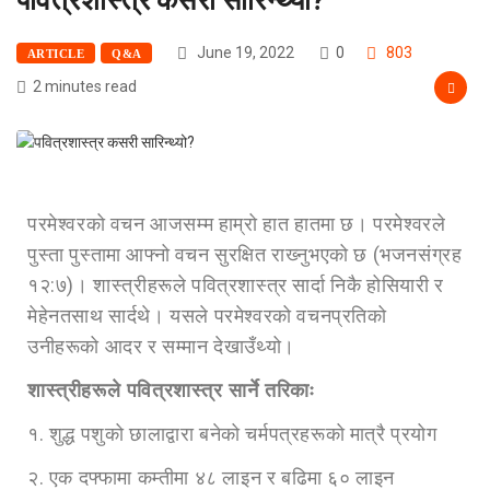
June 19, 2022
0
803
ARTICLE
Q&A
2 minutes read
परमेश्‍वरको वचन आजसम्म हाम्रो हात हातमा छ। परमेश्‍वरले
पुस्ता पुस्तामा आफ्नो वचन सुरक्षित राख्‍नुभएको छ (भजनसंग्रह
१२:७)। शास्त्रीहरूले पवित्रशास्‍त्र सार्दा निकै होसियारी र
मेहेनतसाथ सार्दथे। यसले परमेश्‍वरको वचनप्रतिको
उनीहरूको आदर र सम्मान देखाउँथ्यो।
शास्‍त्रीहरूले पवित्रशास्‍त्र सार्ने तरिकाः
१. शुद्ध पशुको छालाद्वारा बनेको चर्मपत्रहरूको मात्रै प्रयोग
२. एक दफ्फामा कम्तीमा ४८ लाइन र बढिमा ६० लाइन