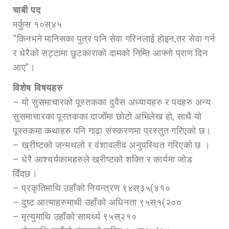
चाबी पद
मर्कुस १०स्४५
“किनभने मानिसका पुत्र पनि सेवा गरिनलाई होइन,तर सेवा गर्न
र धेरैको सट्टामा छुटकाराको दामको निम्ति आफ्नो प्राण दिन
आए”।
विशेष विषयहरु
– यो सुसमाचारको पूस्तकका दुवैस अध्यायहरु र पदहरु अन्य
सुसमाचारका पूस्तकका दाजोँमा छोटो अभिलेख हो, साथै यो
पूस्तकमा कथाहरु पनि गाढा संस्करणमा प्रस्तुत गरिएको छ।
– ख्रीष्टको जन्मथलो र वंशावलीव अनुपस्थित गरिएको छ ।
– धेरै आश्चर्यकामहरुले ख्रीष्टको शक्ति र कार्यमा जोड
दिँदछ।
– प्रकृतिमाथि उहाँको नियन्त्रण ९४स्३५(४१०
– दुष्ट आत्माहरुमाथी उहाँको अधिनता ९५स्१(२००
– मृत्युमाथि उहाँको सामर्थ्य ९५स्२१०