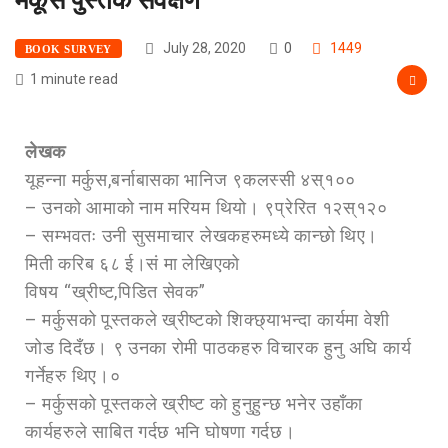
July 28, 2020
0
1449
BOOK SURVEY
1 minute read
लेखक
यूहन्ना मर्कुस,बर्नाबासका भानिज ९कलस्सी ४स्१००
– उनको आमाको नाम मरियम थियो। ९प्रेरित १२स्१२०
– सम्भवतः उनी सुसमाचार लेखकहरुमध्ये कान्छो थिए।
मिती करिब ६८ ई।सं मा लेखिएको
विषय “ख्रीष्ट,पिडित सेवक”
– मर्कुसको पूस्तकले ख्रीष्टको शिक्छ्याभन्दा कार्यमा वेशी
जोड दिदँछ। ९ उनका रोमी पाठकहरु विचारक हुनु अघि कार्य
गर्नेहरु थिए।०
– मर्कुसको पूस्तकले ख्रीष्ट को हुनुहुन्छ भनेर उहाँका
कार्यहरुले साबित गर्दछ भनि घोषणा गर्दछ।