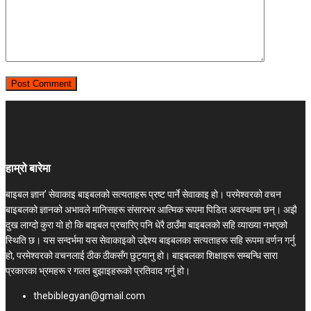
हाम्रो बारेमा
बाइबल ज्ञान’ सेवाकाइ बाइबलको सत्यताहरू प्रष्ट पार्ने सेवाकाइ हो। परमेश्‍वरको वचन
बाइबलको ज्ञानको अभावले मानिसहरू संसारभर आत्मिक रूपमा पिडित अवस्थामा छन्। अझै
दुख लाग्दो कुरा यो हो कि बाइबल प्रचारिए पनि धेरै ठाउँमा बाइबलको सहि व्याख्या नभएको
स्थिति छ। यस सन्दर्भमा यस सेवाकाइको उद्देश्य बाइबलका सत्यताहरू सहि रूपमा वर्णन गर्नु
हो, परमेश्वरको वचनलाई ठीक ठीकसँग छुट्यानु हो। बाइबलका शिक्षाहरू सम्बन्धि सारा
प्रकारका भ्रमहरू र गलत बुझाइहरूको प्रतिवाद गर्नु हो।
thebiblegyan@gmail.com