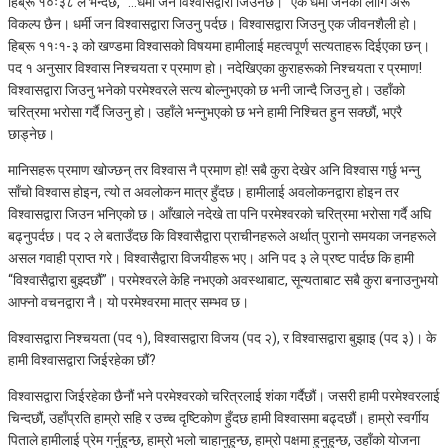
हिब्रू १०ः३८ ले भन्दछ, “…धर्मी जन विश्‍वासद्वारा जिउनेछ।” एक धर्मी जनको लागि अरू
विकल्प छैन। धर्मी जन विश्‍वासद्वारा जिउनु पर्दछ। विश्‍वासद्वारा जिउनु एक जीवनशैली हो।
हिब्रू ११ः१-३ को खण्डमा विश्‍वासको विषयमा हामीलाई महत्वपूर्ण सत्यताहरू दिईएका छन्।
पद १ अनुसार विश्‍वास निश्‍चयता र प्रमाण हो। नदेखिएका कुराहरूको निश्‍चयता र प्रमाण!
विश्‍वासद्वारा जिउनु भनेको परमेश्‍वरले सत्य बोल्‍नुभएको छ भनी जान्दै जिउनु हो। उहाँको
चरित्रमा भरोसा गर्दै जिउनु हो। उहाँले भन्‍नुभएको छ भने हामी निश्‍चित हुन सक्छौं, भएरै
छाड्नेछ।
मानिसहरू प्रमाण खोज्छन् तर विश्‍वास नै प्रमाण हो! सबै कुरा देखेर अनि विश्‍वास गर्छु भन्‍नु
साँचो विश्‍वास होइन, त्यो त अवलोकन मात्र हुँदछ। हामीलाई अवलोकनद्वारा होइन तर
विश्‍वासद्वारा जिउन भनिएको छ। आँखाले नदेखे ता पनि परमेश्‍वरको चरित्रमा भरोसा गर्दै अघि
बढ्नुपर्दछ। पद २ ले बताउँदछ कि विश्‍वासैद्वारा प्राचीनहरूले अर्थात् पुरानो समयका जनहरूले
असल गवाही प्राप्त गरे। विश्‍वासैद्वारा विजयीहरू भए। अनि पद ३ ले प्रष्ट पार्दछ कि हामी
“विश्‍वासैद्वारा बुझ्दछौं”। परमेश्‍वरले केहि नभएको अवस्थाबाट, सून्यताबाट सबै कुरा बनाउनुभयो
आफ्नो वचनद्वारा नै। यो परमेश्‍वरमा मात्र सम्भव छ।
विश्‍वासद्वारा निश्‍चयता (पद १), विश्‍वासद्वारा विजय (पद २), र विश्‍वासद्वारा बुझाइ (पद ३)। के
हामी विश्‍वासद्वारा जिईरहेका छौं?
विश्‍वासद्वारा जिईरहेका छैनौं भने परमेश्‍वरको चरित्रलाई शंका गर्दैछौं। जसरी हामी परमेश्‍वरलाई
चिन्दछौं, उहाँप्रति हाम्रो सहि र उच्‍च दृष्टिकोण हुँदछ हामी विश्‍वासमा बढ्दछौं। हाम्रो स्वर्गीय
पिताले हामीलाई प्रेम गर्नुहुन्छ, हाम्रो भलो चाहानुहुन्छ, हाम्रो पक्षमा हुनुहुन्छ, उहाँको योजना