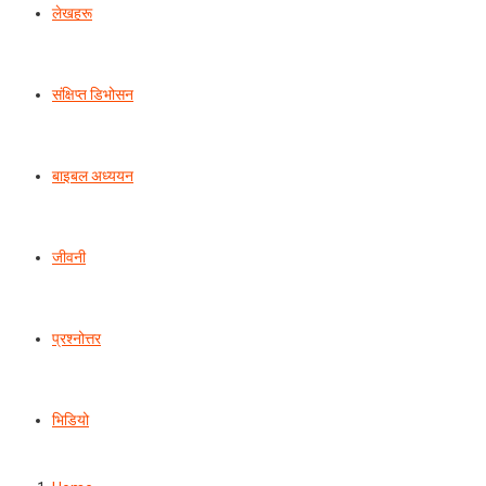
लेखहरू
संक्षिप्त डिभोसन
बाइबल अध्ययन
जीवनी
प्रश्‍नोत्तर
भिडियो