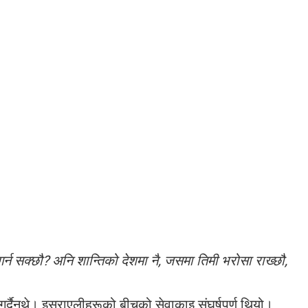
र्न सक्छौ? अनि शान्तिको देशमा नै, जसमा तिमी भरोसा राख्छौ,
दैनथे। इस्राएलीहरूको बीचको सेवाकाइ संघर्षपूर्ण थियो।