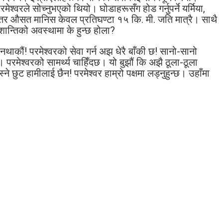
‍वरले सोच्नुभएको थियो। घोडाहरूसँग होड गर्नुपर्ने यर्मिया,
 तर औसत मानिस केवल प्रतिघण्टा १५ कि. मी. जति मात्रै। साथै
अशान्तिको अवस्थामा के हुन्छ होला?
कौं! परमेश्‍वरको सेवा गर्न अझ धेरै बाँकी छ! सानो-सानो
मेश्‍वरको सामर्थ्य चाहिँदछ। यो बुझौं कि अझै ठूला-ठूला
ुट हामीलाई छैन! परमेश्‍वर हाम्रो पक्षमा लड्नुहुन्छ। उहाँमा