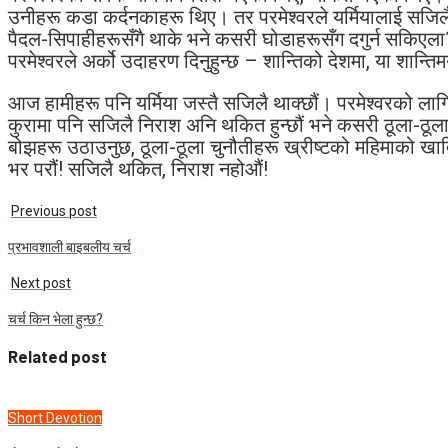
उनीहरू कडा कर्दनकाहरू थिए। तर परमेश्‍वरले यर्मियालाई सजिलै थ
पैदल-सिपाहीहरूसँगै थाके भने कसरी घोडाहरूसँग दगुर्न सकिएला
परमेश्‍वरले अर्को उदाहरण दिनुहुन्छ – शान्तिको देशमा, या शान्त
आज हामीहरू पनि यर्मिया जस्तै सजिलै थाक्छौं। परमेश्‍वरको ला
कुरामा पनि सजिलै निराश अनि थकित हुन्छौं भने कसरी ठूला-ठूल
बोझहरू उठाउनुछ, ठूला-ठूला चुनौतीहरू ख्रीष्टको महिमाको खातिर
भर परौं! सजिलै थकित, निराश नहोऔं!
Previous post
प्रभावशाली बाइबलीय चर्च
Next post
चर्च किन भेला हुन्छ?
Related post
Short Devotion