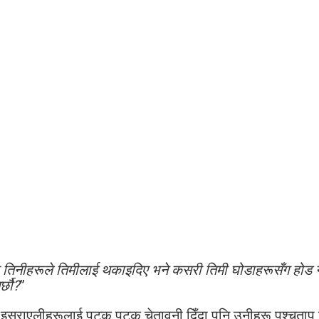
, र तिनीहरूले तिमीलाई थकाइदिए भने कसरी तिमी घोडाहरूसँग होड ग
्छौ?
”
स्राएलीहरूलाई पटक पटक चेतावनी दिँदा पनि उनीहरू पश्‍चताप गर्