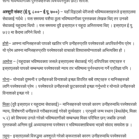
साना भविष्यवाणीका पुस्तकहरुको विषयवस्तुको छोटो सारांश:
अश्शुरी संकट (ई.पू. ८००– ई.पू. ७००)
– यहाँ दिइएको धेरैजसो भविष्यवक्ताहरुले इस्राएलमा
सेवाकाई गर्दथे । यस समयमा यशैया ठूला भविष्यवाणीका पुस्तकका लेखक थिए तर उनको
सेवाकाई यहूदामा थियो । यस समयमा दुवै इस्राएल र यहूदा अस्तित्वमा थिए । इस्राएल ई.पू.
७२२ मा कैदमा लगिने थियो ।
होशे
– आफ्ना मानिसहरुको पापको खातिर पनि उनीहरुप्रति परमेश्‍वरको अपरिवर्तनीय प्रेम ।
यो प्रेम आफ्ना मानिसहरुप्रति परमेश्‍वरको वाचाको विश्‍वासयोग्यताको अभिव्यक्ति हो ।
आमोस
– (यहूदाका भविष्यवक्ता जसले इस्राएलमा सेवाकाई गरे) वरिपरिका राष्‍ट्रहरु र
इस्राएलको पापको सम्बन्धमा परमेश्‍वरको न्याय तर भविष्यमा पुर्नस्थापना गर्ने प्रतिज्ञा पनि ।
योना
– योनाको दुश्मनी र उनीहरुको विनाशको इच्छा विपरित सबै राष्‍ट्रहरु र मानिसहरुको
लागि परमेश्‍वरको प्रेम । परमेश्‍वरले उनीहरुको छुटकाराको इच्छा गर्नुभयो र योनाले उनीहरुको
विनाशको इच्छा गरे ।
मिका
(दुवै इस्राएल र यहूदामा सेवाकाई)– मानिसहरुको पापको कारण उनीहरुमाथि परमेश्‍वरको
न्याय, विशेषगरी धनीहरुले गरीबहरुलाई गरेको दुर्व्यवहार । प्रभुको जन्म स्थान (बेथलेहेम, मिका
५:२) को विषयमा उनले गरेको भविष्यवाणीको सम्बन्धमा मिका परिचित छन् जबकि उनको
पुस्तकको अन्तिम दुई अध्यायहरुमा परमेश्‍वर र भविष्यवक्ताबिचमा भएको संवाद समावेश छ ।
नहूम
– इस्राएलको विरुद्धमा अश्शुरले गरेको क्रूरताको कारण उनीहरुमाथि परमेश्‍वरको