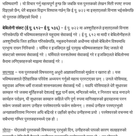
भविष्यवाणी । यो विचार गर्नु महत्वपूर्ण हुन्छ कि जबकि यस पुस्तकको लेखन मिती स्पष्ट रुपमा
दिइएको छैन, धेरै बाइबल विद्वान विश्‍वास गर्छन् कि ई.पू. ७२२ मा इस्राएलको विनाश भईसकेपछि
यो पुस्तक लेखिएको थियो ।
बेबिलोनी संकट (ई.पू. ६१२– ई.पू. ५३६)
– ई.पू. ७२२ मा अश्शुरीहरुले इस्राएलको विनाश
गरिसकेपछि यी भविष्यवक्ताहरुले यहूदामा सेवाकाई गरे । ई.पू. ६१२ मा मादी र बेबिलोनीहरुले
अश्शुरीमाथि जित हासिल गरिसकेपछि, नबुकदनेसरको अधीनमा रहेको बेबिलोन विश्‍वमाथि
प्रभुत्व राख्‍न निस्कियो । यर्मिया र इजकिएल दुई प्रमुख भविष्यवक्ताहरु थिए जसले यो
संकटको समयमा सेवाकाई गरे । यर्मियाले यरुशलेममा सेवाकाई गरे र इजकिएलले बेबिलोनमा
कैदमा लगिएकाहरुको माझमा सेवाकाई गरे ।
सपन्याह
– यस पुस्तकको विषयवस्तु अधुरो आज्ञाकारिताको मूर्खता र खतरा हो । यस
भविष्यवक्ताले ऐतिहासिक परिवेश अध्ययन गर्नुको महत्व प्रस्टाएका छन् । उनले योसियाह,
यहूदाका अन्तिम धर्मी राजाको शासनकालमा सेवाकाई गर्थे । यद्यपि योसियाहले धेरै सुधारका
कामहरु गरे जसमा मूर्तिहरुको देशलाई शुद्ध पार्ने काम, मन्दिरको मर्मत, र निस्तार चाड मनाउने
कार्यहरु पर्दछन्, यी सुधारका कामहरु कहिले पनि पूर्ण रुपमा मानिसहरुको हृदयहरुमा पस्‍न
सकेन जसको कारण उनीहरु परमेश्‍वरतर्फ फर्कन सकेनन् । तसर्थ उनीहरु परमप्रभुको
अनज्ञाकारितामा निरन्तर अघि बढिरहे र उहाँको क्रोध उनीहरुमा पर्‍यो । परमेश्‍वरको वचनमा यो
सबैभन्दा गम्भिर पुस्तकहरुमध्ये एक हो ।
योएल
– योएलको पुस्तकको विषयवस्तु प्रभुको दिन, उनीहरुको पापको कारण सलहहरुको