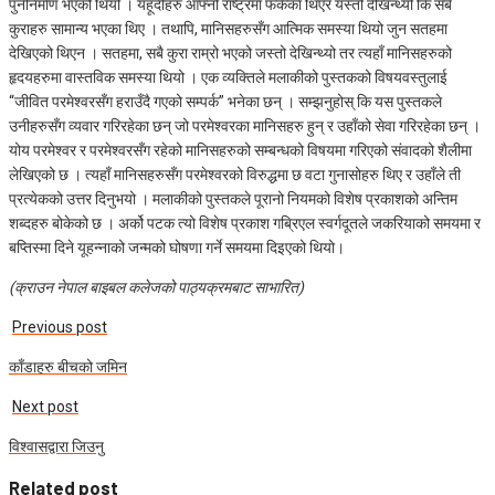
पुर्ननिर्माण भएको थियो । यहूदीहरु आफ्नो राष्‍ट्रमा फर्केका थिएर यस्तो देखिन्थ्यो कि सबै
कुराहरु सामान्य भएका थिए । तथापि, मानिसहरुसँग आत्मिक समस्या थियो जुन सतहमा
देखिएको थिएन । सतहमा, सबै कुरा राम्रो भएको जस्तो देखिन्थ्यो तर त्यहाँ मानिसहरुको
हृदयहरुमा वास्तविक समस्या थियो । एक व्यक्तिले मलाकीको पुस्तकको विषयवस्तुलाई
“जीवित परमेश्‍वरसँग हराउँदै गएको सम्पर्क” भनेका छन् । सम्झनुहोस् कि यस पुस्तकले
उनीहरुसँग व्यवार गरिरहेका छन् जो परमेश्‍वरका मानिसहरु हुन् र उहाँको सेवा गरिरहेका छन् ।
योय परमेश्‍वर र परमेश्‍वरसँग रहेको मानिसहरुको सम्बन्धको विषयमा गरिएको संवादको शैलीमा
लेखिएको छ । त्यहाँ मानिसहरुसँग परमेश्‍वरको विरुद्धमा छ वटा गुनासोहरु थिए र उहाँले ती
प्रत्येकको उत्तर दिनुभयो । मलाकीको पुस्तकले पूरानो नियमको विशेष प्रकाशको अन्तिम
शब्दहरु बोकेको छ । अर्को पटक त्यो विशेष प्रकाश गब्रिएल स्वर्गदूतले जकरियाको समयमा र
बप्तिस्मा दिने यूहन्‍नाको जन्मको घोषणा गर्ने समयमा दिइएको थियो।
(क्राउन नेपाल बाइबल कलेजको पाठ्यक्रमबाट साभारित)
Previous post
काँडाहरु बीचको जमिन
Next post
विश्‍वासद्वारा जिउनु
Related post