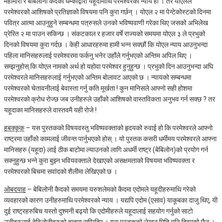
महामारी र बेबिलोनी कैदको धम्कीद्वारा यहूदामाथि परमेश्‍वरको न्याय हो । तर योएलले
परमेश्‍वरको आशिषको प्रतिज्ञाको विषयमा पनि कुरा गर्छन् । योएल २ मा पेन्टेकोस्टको दिनमा
पवित्र आत्मा आउनुहुने सम्बन्धमा पत्रुसले उनको भविष्यवाणी गरेका थिए जसको अभिलेख
प्रेरित २ मा पाउन सकिन्छ । संकटकाल र हजार वर्षे राज्यको समयमा योएल ३ ले प्रभुको
दिनको विषयमा कुरा गर्दछ । केही आधारहरुमा हामी भन्‍न सक्छौं कि योएल न्याय आउनुभन्दा
पहिला मानिसहरुलाई परमेश्‍वरमा फर्कनु भनेर उहाँले गर्नुभएको अन्तिम अपिल थिए ।
सम्झनुहोस् कि योएल नामको अर्थ हो यहोवा परमेश्‍वर हुनुहुन्छ । प्रभुको दिन आउनुभन्दा अघि
परमेश्‍वरले मानिसहरुलाई गर्नुभएको अन्तिम बोलावट आएको छ । न्यायको सम्बन्धमा
परमेश्‍वरको चेतावनीलाई बेवास्ता गर्नु कति मूर्खता ! कुन मानिसले आफ्नो सही होशमा
परमेश्‍वरको क्रोध रोज्छ जब उनीहरुले उहाँको आशिषको वास्तविकता अनुभव गर्न सक्छ ? तर
यहूदाका मानिसहरुले वास्तवमै यही रोजे !
हबक्कूक
– यस पुस्तकको विषयवस्तु भविष्यवक्ताको हृदयको रुवाई हो कि परमेश्‍वरले आफ्नो
राष्‍ट्रमा उहाँको कामलाई जीवन्त पार्नुभएको होस् । यो पुस्तक कसरी धर्मीमय परमेश्‍वरले आफ्ना
मानिसहरु (यहूदा) लाई ठीक बाटोमा ल्याउनको लागि अधर्मी राष्‍ट्र (बेबिलोन)को प्रयोग गर्न
सक्‍नुहुन्छ भन्‍ने कुरा बुझ्न भवियवक्ताले देखाएको असक्षमताको विषयमा भविष्यवक्ता र
परमेश्‍वरको बिचमा सवांदको शैलीमा लेखिएको छ ।
ओबदयाह
– बेबिलोनी कैदको समयमा यरुशलेमको कैदमा एदोमले यहूदीहरुमाथि गरेको
व्यवहारको कारण उनीहरुमाथि परमेश्‍वरको न्याय । यद्यपि एदोम (एसाव) याकूबका दाजु थिए, यी
दुई राष्‍ट्रहरुबिच यस्तो दुश्मनी बढ्यो कि एदोमीहरुले यहूदालाई सहयोग गर्नुको साटो
उनीहरुलाई बेबिलोनीहरुको हातमा सुम्पिदिए । यस पुस्तकको लेखन मिति पनि दिइएको छैन ।