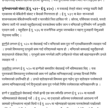
पुर्नस्थापनाको संकट (ई.पू. ५३९– ई.पू. ४२०)
। म यसलाई तेस्रो संकट भन्दछु यद्यपि केही
प्रकारमा यो बेबिलोनी संकट र कैदको निरन्तरता हो । ई.पू. ५३९ मा बेल–शज्‍जरको
शासनकालमा बेबिलोनमाथि मादी र फारसीले जित हासिल गरे । कोरस, पर्सियाका राजाले, यस्तो
घोषणा जारी गरे जसले यहूदीहरुलाई यरुशलेममा फर्केर जान र मन्दिरको पुर्ननिर्माण गर्ने अनुमति
प्रदान गर्‍यो । यहूदीहरु ई.पू. ५३६ मा राजनैनिक अगुवा जरुबाबेल र महान् पुजाहारी येशूअको
नेतृत्वमा फर्किए ।
हाग्गै
ले लगभग ई.पू. ५२० मा सेवाकाई गर्थे र मन्दिरको काम पूरा गर्ने प्राथमिकतासँग व्यवहार गर्थे
। उनको विषयवस्तु प्रभुको काम गर्दा परिश्रमको महत्व हो । मन्दिरको कामलाई यहूदीहरुको
शत्रुहरुले रोकेका थिए । प्रभुको काम नगर्नको लागि उनीहरुले गरेका सबै बाहानाहरुसँग उनले
व्यवहार गरे ।
जकरिया
लगभग ई.पू. ५२० मा हाग्गैको समयतिर सेवाकाई गर्ने भविष्यवक्ता थिए । यस
पुस्तकको विषयवस्तु परमेश्‍वरको काम गर्न उहाँका मानिसहरुलाई उत्साह दिनको निम्ति
परमेश्‍वरको उपस्थिति हो । उनले स्रोतहरुको विषयमा कुरा गर्छन् जुन स्रोतहरु परमेश्‍वरले
आफ्ना मानिसहरुलाई गर्न दिनुभएको काम पूरा गर्नको निम्ति परमेश्‍वरका मानिसहरुसँग छ ।
हाग्गै र
जकरिया
ले सेवाकाई गरेको झन्डै एक सय वर्षपछि लगभग ई.पू. ४२० मा मलाकी
भविष्यवक्ताले सेवाकाई गर्थे । ई.पू. ४५८ मा एज्राको अधिनमा परमेश्‍वरको आराधना गर्ने
कामको पुर्नस्थापना भएको थियो र ई.पू. ४४५ मा नहेम्याहको पहलमा यरुशलेमको पर्खालको