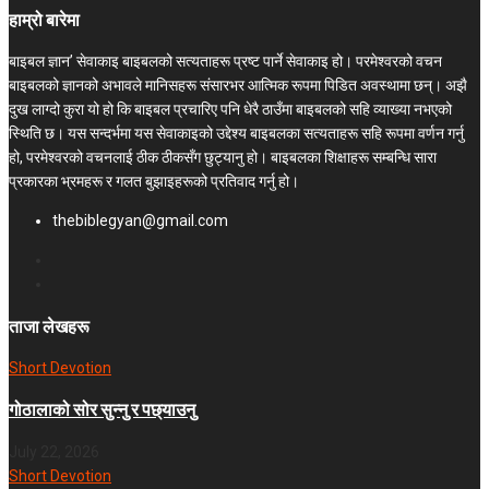
हाम्रो बारेमा
बाइबल ज्ञान’ सेवाकाइ बाइबलको सत्यताहरू प्रष्ट पार्ने सेवाकाइ हो। परमेश्‍वरको वचन
बाइबलको ज्ञानको अभावले मानिसहरू संसारभर आत्मिक रूपमा पिडित अवस्थामा छन्। अझै
दुख लाग्दो कुरा यो हो कि बाइबल प्रचारिए पनि धेरै ठाउँमा बाइबलको सहि व्याख्या नभएको
स्थिति छ। यस सन्दर्भमा यस सेवाकाइको उद्देश्य बाइबलका सत्यताहरू सहि रूपमा वर्णन गर्नु
हो, परमेश्वरको वचनलाई ठीक ठीकसँग छुट्यानु हो। बाइबलका शिक्षाहरू सम्बन्धि सारा
प्रकारका भ्रमहरू र गलत बुझाइहरूको प्रतिवाद गर्नु हो।
thebiblegyan@gmail.com
ताजा लेखहरू
Short Devotion
गोठालाको सोर सुन्नु र पछ्याउनु
July 22, 2026
Short Devotion