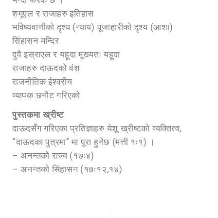
शमूएल र राजाहरु इतिहास
भविष्यवाणीको दृश्य (न्याय) पूजाहारीको दृश्य (आशा)
सिंहासन मन्दिर
दुवै इस्राएल र यहूदा मूख्यतः यहूदा
राजाहरु दाऊदको वंश
राजनीतिक ईश्वरीय
व्यापक छनौट गरिएको
पुस्तकमा ख्रीष्ट
दाऊदसँग गरिएका प्रतिज्ञाहरु येशू ख्रीष्टको व्यक्तित्व,
“दाऊदका पुत्रमा” मा पूरा हुनेछ (मत्ती १ः१) ।
– अनन्तको राज्य (१७ः४)
– अनन्तको सिंहासन (१७ः१२,१४)