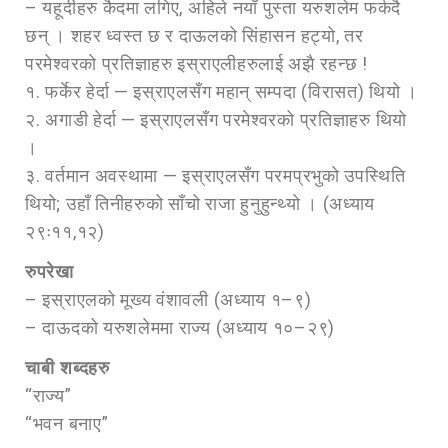
– यहूदीहरु कैदमा लगिए, अहिले नयाँ पुस्ता यरुशलेम फर्कदै
छन् । शहर ध्वस्त छ र दाऊलको सिंहासन हट्यो, तर
परमेश्वरको प्रतिज्ञाहरु इस्राएलीहरुलाई अझै रहन्छ !
१. फर्केर हेर्दा — इस्राएलसँग महान् सम्पदा (विरासत) थियो ।
२. अगाडी हेर्दा — इस्राएलसँग परमेश्वरको प्रतिज्ञाहरु थियो
।
३. वर्तमान अवस्थामा — इस्राएलसँग परमप्रभुको उपस्थिति
थियो; उहाँ तिनीहरुको साँचो राजा हुनुहुन्थ्यो । (अध्याय
२९ः११,१२)
रुपरेखा
– इस्राएलको मूख्य वंशावली (अध्याय १–९)
– दाऊदको यरुशलेममा राज्य (अध्याय १०–२९)
चाबी शब्दहरु
“राज्य”
“भवन बनाए”