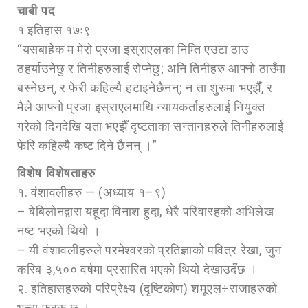
चाबी पद
१ इतिहास १७ः९
“यसबाहेक म मेरो प्रजा इस्राएलका निम्ति एउटा ठाउ
ठहर्याउनेछु र तिनीहरुलाई रोप्नेछु; अनि तिनीहरु आफ्नो ठाउँमा
बस्नेछन्, र फेरी कहिल्यै हटाइनेछैनन्; न ता शुरुमा भएझैँ, र
मैले आफ्नो प्रजा इस्राएलमाथि न्यायकर्ताहरुलाई नियुक्त
गरेको दिनदेखि यता भएझैँ दृष्टताका सन्तानहरुले तिनीहरुलाई
फेरि कहिल्यै कष्ट दिने छैनन् ।”
विशेष विशेषताहरु
१. वंशावलीहरु — (अध्याय १–९)
– बेबिलोनद्वारा यहूदा विनाश हुदा, धेरै परिवारहको अभिलेख
नष्ट भएको थियो ।
– यी वंशावलीहरुले परमेश्वरको प्रतिज्ञाको पवित्र रेखा, जुन
करिब ३,५०० वर्षमा प्रसारित भएको थियो देखाउदँछ ।
२. इतिहासहरुको परिप्रेक्ष्य (दृष्टिकोण) शमूएल÷राजाहरुको
भन्दा फरक छ ।