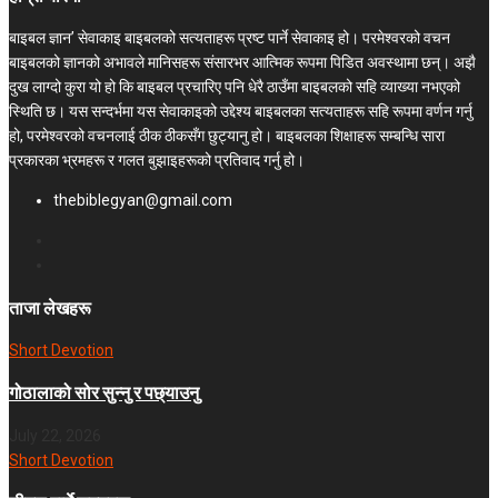
बाइबल ज्ञान’ सेवाकाइ बाइबलको सत्यताहरू प्रष्ट पार्ने सेवाकाइ हो। परमेश्‍वरको वचन
बाइबलको ज्ञानको अभावले मानिसहरू संसारभर आत्मिक रूपमा पिडित अवस्थामा छन्। अझै
दुख लाग्दो कुरा यो हो कि बाइबल प्रचारिए पनि धेरै ठाउँमा बाइबलको सहि व्याख्या नभएको
स्थिति छ। यस सन्दर्भमा यस सेवाकाइको उद्देश्य बाइबलका सत्यताहरू सहि रूपमा वर्णन गर्नु
हो, परमेश्वरको वचनलाई ठीक ठीकसँग छुट्यानु हो। बाइबलका शिक्षाहरू सम्बन्धि सारा
प्रकारका भ्रमहरू र गलत बुझाइहरूको प्रतिवाद गर्नु हो।
thebiblegyan@gmail.com
ताजा लेखहरू
Short Devotion
गोठालाको सोर सुन्नु र पछ्याउनु
July 22, 2026
Short Devotion