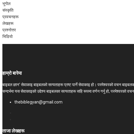
भूगोल
संस्कृति
प्रवचनहरू
लेखहरू
प्रश्‍नोत्तर
भिडियो
हाम्रो बारेमा
बाइबल ज्ञान’ सेवाकाइ बाइबलको सत्यताहरू प्रष्ट पार्ने सेवाकाइ हो। परमेश्‍वरको वचन बाइब
सन्दर्भमा यस सेवाकाइको उद्देश्य बाइबलका सत्यताहरू सहि रूपमा वर्णन गर्नु हो, परमेश्वरको व
thebiblegyan@gmail.com
ताजा लेखहरू