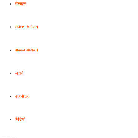
लेखहरू
संक्षिप्त डिभोसन
बाइबल अध्ययन
जीवनी
प्रश्‍नोत्तर
भिडियो