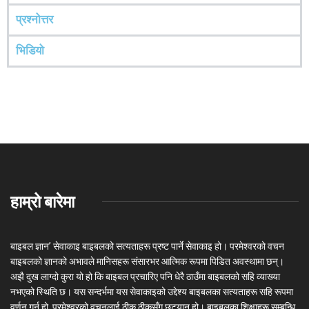
प्रश्‍नोत्तर
भिडियो
हाम्रो बारेमा
बाइबल ज्ञान’ सेवाकाइ बाइबलको सत्यताहरू प्रष्ट पार्ने सेवाकाइ हो। परमेश्‍वरको वचन
बाइबलको ज्ञानको अभावले मानिसहरू संसारभर आत्मिक रूपमा पिडित अवस्थामा छन्।
अझै दुख लाग्दो कुरा यो हो कि बाइबल प्रचारिए पनि धेरै ठाउँमा बाइबलको सहि व्याख्या
नभएको स्थिति छ। यस सन्दर्भमा यस सेवाकाइको उद्देश्य बाइबलका सत्यताहरू सहि रूपमा
वर्णन गर्नु हो, परमेश्वरको वचनलाई ठीक ठीकसँग छुट्यानु हो। बाइबलका शिक्षाहरू सम्बन्धि