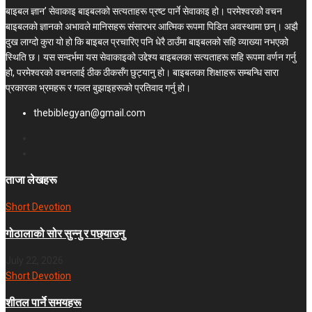
बाइबल ज्ञान’ सेवाकाइ बाइबलको सत्यताहरू प्रष्ट पार्ने सेवाकाइ हो। परमेश्‍वरको वचन
बाइबलको ज्ञानको अभावले मानिसहरू संसारभर आत्मिक रूपमा पिडित अवस्थामा छन्। अझै
दुख लाग्दो कुरा यो हो कि बाइबल प्रचारिए पनि धेरै ठाउँमा बाइबलको सहि व्याख्या नभएको
स्थिति छ। यस सन्दर्भमा यस सेवाकाइको उद्देश्य बाइबलका सत्यताहरू सहि रूपमा वर्णन गर्नु
हो, परमेश्वरको वचनलाई ठीक ठीकसँग छुट्यानु हो। बाइबलका शिक्षाहरू सम्बन्धि सारा
प्रकारका भ्रमहरू र गलत बुझाइहरूको प्रतिवाद गर्नु हो।
thebiblegyan@gmail.com
ताजा लेखहरू
Short Devotion
गोठालाको सोर सुन्नु र पछ्याउनु
July 22, 2026
Short Devotion
शीतल पार्ने समयहरू