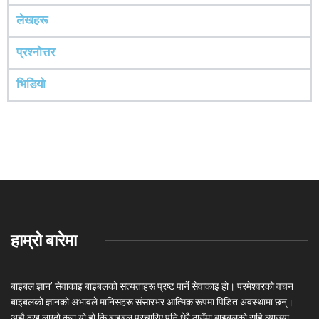
लेखहरू
प्रश्‍नोत्तर
भिडियो
हाम्रो बारेमा
बाइबल ज्ञान’ सेवाकाइ बाइबलको सत्यताहरू प्रष्ट पार्ने सेवाकाइ हो। परमेश्‍वरको वचन
बाइबलको ज्ञानको अभावले मानिसहरू संसारभर आत्मिक रूपमा पिडित अवस्थामा छन्।
अझै दुख लाग्दो कुरा यो हो कि बाइबल प्रचारिए पनि धेरै ठाउँमा बाइबलको सहि व्याख्या