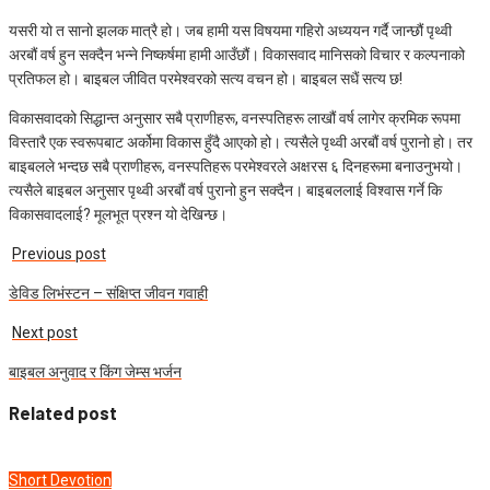
यसरी यो त सानो झलक मात्रै हो। जब हामी यस विषयमा गहिरो अध्ययन गर्दै जान्छौं पृथ्वी
अरबौं वर्ष हुन सक्दैन भन्‍ने निष्कर्षमा हामी आउँछौं। विकासवाद मानिसको विचार र कल्पनाको
प्रतिफल हो। बाइबल जीवित परमेश्‍वरको सत्य वचन हो। बाइबल सधैं सत्य छ!
विकासवादको सिद्धान्त अनुसार सबै प्राणीहरू, वनस्पतिहरू लाखौं वर्ष लागेर क्रमिक रूपमा
विस्तारै एक स्वरूपबाट अर्कोमा विकास हुँदै आएको हो। त्यसैले पृथ्वी अरबौं वर्ष पुरानो हो। तर
बाइबलले भन्दछ सबै प्राणीहरू, वनस्पतिहरू परमेश्‍वरले अक्षरस ६ दिनहरूमा बनाउनुभयो।
त्यसैले बाइबल अनुसार पृथ्वी अरबौं वर्ष पुरानो हुन सक्दैन। बाइबललाई विश्वास गर्ने कि
विकासवादलाई? मूलभूत प्रश्‍न यो देखिन्छ।
Previous post
डेविड लिभंस्टन – संक्षिप्त जीवन गवाही
Next post
बाइबल अनुवाद र किंग जेम्स भर्जन
Related post
Short Devotion