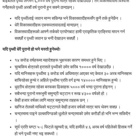
बाइबलले पृथ्वी लगभग ६,००० वर्ष पुरानो मात्रै रहेको देखाउँदछ। तर विकासवादमा विश्‍वास
गर्नेहरूले पृथ्वी अरबौं वर्ष पुरानो हुन सक्‍ने ठान्दछन्।
यदि पृथ्वीलाई जवान मान्‍न सकिन्छ भने विकासवादीहरूसँग कुनै तर्क हुनेछैन ।
धेरै विकासवादीहरू एकरूपतावादलाई मान्दछन् ।
विकासवादीहरूको आफ्‍नै तर्कको प्रयोगबाट हामी प्राकृतिक प्रक्रिया मापन गर्न
सक्छौं र पृथ्वी जवान छ भनी देखाउन सक्छौं ।
यदि पृथ्वी धेरै पुरानो हो भने यस्तो हुनेथ्योः
१४ करोड वर्षहरूमा महादेशहरू भुक्षयका कारण समथर हुने थिए ।
चुम्बकिय क्षेत्रको ह्रासले पृथ्वीको उमेर करिब १०००० वर्ष देखाउदँछ ।
यदि मानिसहरू पृथ्वीमा ३ करोड वर्ष अघिमात्र आएका भए केवल ३० अरब मानिसहरू
बाचिरहेका हुन्थे र अहिले पृथ्वीमा प्रति वर्ग इन्च १४०००० मानिसहरू हुन्थे ।
धुव्रीय क्षेत्रमा रहेका बरफका ढिकाहरू ५००० वर्ष भन्दा पूराना होइनन् ।
सबैभन्दा पूरानो मरूभुमी समुन्द्री चट्टान र रूख ४३०० वर्षको हो ।
केही हजार वर्षका लागि मात्र समुन्द्रमा तहहरू छन् ।
खनिज तेलको माथिको चट्टानले केही हजार वर्षको मात्र चाप थेक्‍न सक्छ ।
चन्द्रमामा पाइने उल्कापिण्डको धुलोले चन्द्रमाको उमेर करौडौं हो भनि भन्‍न सकिदैन
।
सूर्य प्रति घण्टा ५-८ फिटले खुम्चदै छ, यदि हामीले ४.६ अरब वर्ष पहिलेको हिसाब गर्ने
हो भने पृथ्वी नष्‍ट भइ सक्थ्यो ।