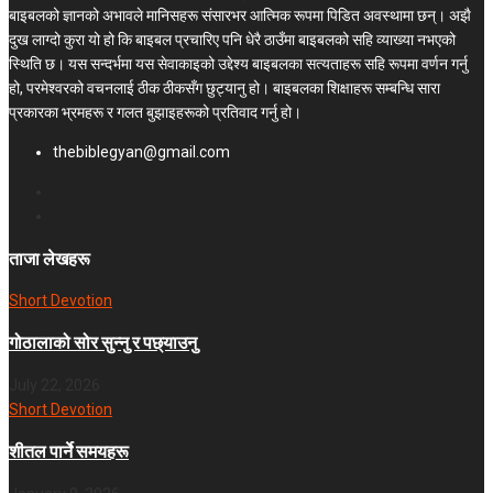
बाइबलको ज्ञानको अभावले मानिसहरू संसारभर आत्मिक रूपमा पिडित अवस्थामा छन्। अझै
दुख लाग्दो कुरा यो हो कि बाइबल प्रचारिए पनि धेरै ठाउँमा बाइबलको सहि व्याख्या नभएको
स्थिति छ। यस सन्दर्भमा यस सेवाकाइको उद्देश्य बाइबलका सत्यताहरू सहि रूपमा वर्णन गर्नु
हो, परमेश्वरको वचनलाई ठीक ठीकसँग छुट्यानु हो। बाइबलका शिक्षाहरू सम्बन्धि सारा
प्रकारका भ्रमहरू र गलत बुझाइहरूको प्रतिवाद गर्नु हो।
thebiblegyan@gmail.com
ताजा लेखहरू
Short Devotion
गोठालाको सोर सुन्नु र पछ्याउनु
July 22, 2026
Short Devotion
शीतल पार्ने समयहरू