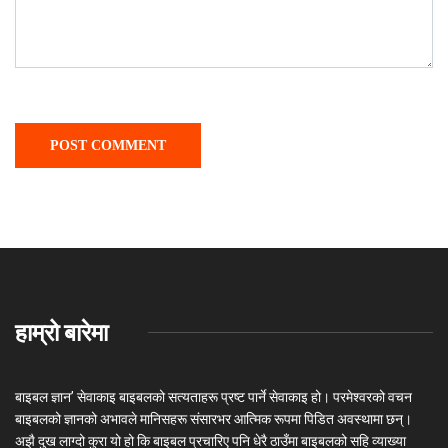
हाम्रो बारेमा
बाइबल ज्ञान’ सेवाकाइ बाइबलको सत्यताहरू प्रष्ट पार्ने सेवाकाइ हो। परमेश्‍वरको वचन
बाइबलको ज्ञानको अभावले मानिसहरू संसारभर आत्मिक रूपमा पिडित अवस्थामा छन्।
अझै दुख लाग्दो कुरा यो हो कि बाइबल प्रचारिए पनि धेरै ठाउँमा बाइबलको सहि व्याख्या