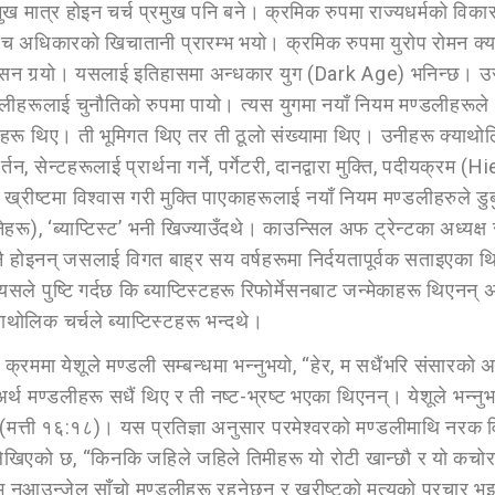
ुख मात्र होइन चर्च प्रमुख पनि बने। क्रमिक रुपमा राज्यधर्मको विक
 अधिकारको खिचातानी प्रारम्भ भयो। क्रमिक रुपमा युरोप रोमन क्याथ
सन गर्‍यो। यसलाई इतिहासमा अन्धकार युग (Dark Age) भनिन्छ। उसको
्डलीहरूलाई चुनौतिको रुपमा पायो। त्यस युगमा नयाँ नियम मण्डलीहरूल
रू थिए। ती भूमिगत थिए तर ती ठूलो संख्यामा थिए। उनीहरू क्याथोलिक
्तन, सेन्टहरूलाई प्रार्थना गर्ने, पर्गेटरी, दानद्वारा मुक्ति, पदीयक्र
ख्रीष्टमा विश्वास गरी मुक्ति पाएकाहरूलाई नयाँ नियम मण्डलीहरुले डुब
मा दिनेहरू), ‘ब्याप्टिस्ट’ भनी खिज्याउँदथे। काउन्सिल अफ ट्रेन्टका अध्
ै होइनन् जसलाई विगत बाह्र सय वर्षहरूमा निर्दयतापूर्वक सताइएका थ
यसले पुष्टि गर्दछ कि ब्याप्टिस्टहरू रिफोर्मेसनबाट जन्मेकाहरू थिएनन् अ
ोलिक चर्चले ब्याप्टिस्टहरू भन्दथे।
्रममा येशूले मण्डली सम्बन्धमा भन्नुभयो, “हेर, म सधैंभरि संसारको अ
थ मण्डलीहरू सधैं थिए र ती नष्ट-भ्रष्ट भएका थिएनन्। येशूले भन्नु
्ती १६:१८)। यस प्रतिज्ञा अनुसार परमेश्वरको मण्डलीमाथि नरक विजयी
ेखिएको छ, “किनकि जहिले जहिले तिमीहरू यो रोटी खान्छौ र यो कचोरा 
रभु नआउन्जेल साँचो मण्डलीहरू रहनेछन् र ख्रीष्टको मृत्युको प्रचार