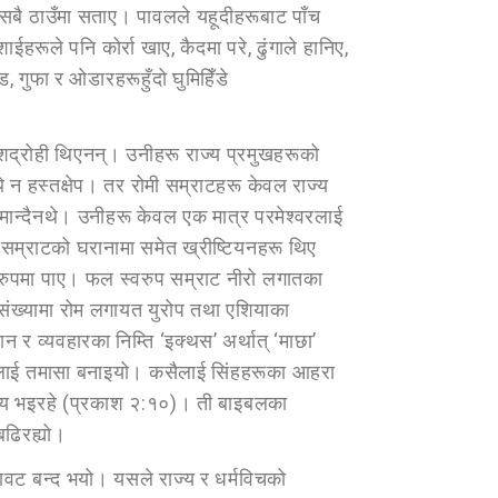
सबै ठाउँमा सताए। पावलले यहूदीहरूबाट पाँच
ूले पनि कोर्रा खाए, कैदमा परे, ढुंगाले हानिए,
, गुफा र ओडारहरूहुँदो घुमिहिँडे
ेशद्रोही थिएनन्। उनीहरू राज्य प्रमुखहरूको
्थे न हस्तक्षेप। तर रोमी सम्राटहरू केवल राज्य
ा मान्दैनथे। उनीहरू केवल एक मात्र परमेश्वरलाई
ी सम्राटको घरानामा समेत ख्रीष्टियनहरू थिए
 रुपमा पाए। फल स्वरुप सम्राट नीरो लगातका
संख्यामा रोम लगायत युरोप तथा एशियाका
र व्यवहारका निम्ति ‘इक्थस’ अर्थात् ‘माछा’
नीहरूलाई तमासा बनाइयो। कसैलाई सिंहहरूका आहरा
ोग्य भइरहे (प्रकाश २:१०)। ती बाइबलका
बढिरह्यो।
तावट बन्द भयो। यसले राज्य र धर्मविचको