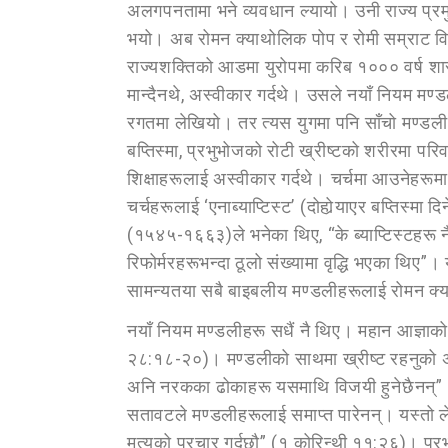
अलगपनतामा भने व्यवधान ल्यायो। उनी राज्य प्रम
भयो। अब रोमन क्याथोलिक पोप र रोमी सम्राट विच
राज्यशक्तिको आडमा युरोपमा करिब १००० वर्ष शा
मान्दैनथे, अस्वीकार गर्दथे। उसले नयाँ नियम मण
रगतमा लेखियो। तर त्यस युगमा पनि साँचो मण्डलीह
बप्तिस्मा, प्रभुभोजको रोटी ख्रीष्टको शरीरमा परिवर
शिक्षाहरूलाई अस्वीकार गर्दथे। चर्चमा आउनेहरूमा 
चर्चहरूलाई ‘एनाब्याप्टिस्ट’ (दोहोर्‍याएर बप्तिस्
(१५४५-१६६३)ले भनेका थिए, “के ब्याप्टिस्टहरू न
रिफोर्मरहरूभन्दा ठूलो संख्यामा वृद्धि भएका थिए”। 
सामन्यतया सबै बाइबलीय मण्डलीहरूलाई रोमन क्याथ
नयाँ नियम मण्डलीहरू सधैं नै थिए। महान आज्ञाको क
२८:१८-२०)। मण्डलीको साथमा ख्रीष्ट रहनुको अर्
अनि नरकका ढोकाहरू यसमाथि विजयी हुनेछैनन्” (मत
सतावटले मण्डलीहरूलाई समाप्त पारेनन्। यस्तो ल
मृत्युको प्रचार गर्दछौ” (१ कोरिन्थी ११:२६)। प्