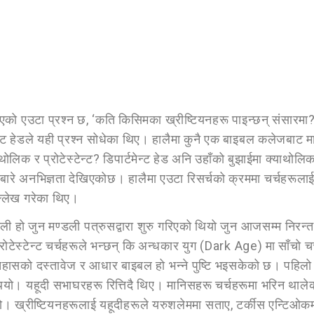
उटा प्रश्न छ, ‘कति किसिमका ख्रीष्टियनहरू पाइन्छन् संसारमा?’ त्रि
मेन्ट हेडले यही प्रश्न सोधेका थिए। हालैमा कुनै एक बाइबल कलेजबाट मा
ोलिक र प्रोटेस्टेन्ट? डिपार्टमेन्ट हेड अनि उहाँको बुझाईमा क्याथोलिक 
 यस बारे अनभिज्ञता देखिएकोछ। हालैमा एउटा रिसर्चको क्रममा चर्चहर
उल्लेख गरेका थिए।
डली हो जुन मण्डली पत्रुसद्वारा शुरु गरिएको थियो जुन आजसम्म निरन्
रोटेस्टेन्ट चर्चहरूले भन्छन् कि अन्धकार युग (Dark Age) मा साँचो 
हासको दस्तावेज र आधार बाइबल हो भन्ने पुष्टि भइसकेको छ। पहिलो श
र थियो। यहूदी सभाघरहरू रित्तिदै थिए। मानिसहरू चर्चहरूमा भरिन थालेक
ियो। ख्रीष्टियनहरूलाई यहूदीहरूले यरुशलेममा सताए, टर्कीस एन्टिओ