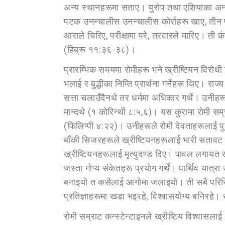
अन्य स्थानहरूमा सताए। युरोप तथा एशियाका अन्य
पटक उनन्चालीस उनन्चालीस कोर्राहरू खाए, तीन पट
आराले चिरिए, परीक्षामा परे, तरवारले मारिए। ती क
(हिब्रू ११:३६-३८)।
प्रारम्भिक समयमा रोमीहरू भने ख्रीष्टियन विरोध
भलाई र बुद्धीका निम्ति प्रार्थना गर्नेहरू थिए। 
सत्ता चलाउँदैनथे तर धर्ममा अधिकार गर्थे। उनीहर
मान्दथे (१ कोरिन्थी ८:५,६)। यस कुरामा रोमी सम
(फिलिप्पी ४:२२)। उनीहरूले रोमी देवताहरूलाई 
बाँकी सिजरहरूले ख्रीष्टियनहरूलाई भारी सतावट
ख्रीष्टियनहरूलाई मृत्युदण्ड दिए। पावल लगायत ख
जस्ता गोप्य संकेतहरू प्रयोग गर्थे। पार्थिव या
बनाइयो त कसैलाई आगोमा जलाइयो। ती सबै परिस्थि
प्रतिज्ञाहरूमा खडा भइरहे, विश्वासयोग्य बनिरहे।
रोमी सम्राट कन्स्टेन्टाइनले ख्रीष्टिय विश्वास