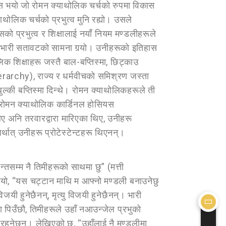
ास भयो जो रोमन क्याथोलिक चर्चको रुपमा विकास
ोलिक चर्चको प्रभुत्व मुनि रह्यो। उसले
 प्रभुत्व र शिक्षालाई नयाँ नियम मण्डलीहरूले
े भारी सतावटको सामना गर्‍यो। उनीहरूको इतिहास
 शिक्षाहरू जस्तै बाल-बप्तिस्मा, छिट्काउ
म (Hierarchy), राज्य र धर्मवीचको समिश्रण जस्ता
ुल्की बप्तिस्मा दिन्थे। रोमन क्याथोलिकहरूले ती
यक्ष रोमन क्याथोलिक कार्डिनल होसियस
िए अनि तरवारद्वारा मारिएका थिए, उनीहरू
र्थात् उनीहरू प्रोटेस्टेन्टहरू थिएनन्।
न्तसम्म नै तिमीहरूको साथमा छु” (मत्ती
भयो, “यस चट्टान माथि म आफ्नो मण्डली बनाउनेछु
 हुनेछैनन्, मृत्यु विजयी हुनेछैनन्। भारी
पिउँछौ, तिमीहरूले उहाँ नआउन्जेल प्रभुको
 भइरहनेछन्। लेखिएको छ, “उहाँलाई नै मण्डलीमा