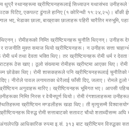
 थुप्रै स्थानहरूमा ख्रीष्टियनहरूलाई सिध्याउन यथासंभव उनीहरूले 
क पिटिए, एकपल्ट ढुंगाले हानिए (१ कोरिन्थी ११:२४,२५)। बाँकी ईशाईहर
ंगाल भए, भेडाका छाला, बाख्राका छालाहरू पहिरी चारैतिर मरुभूमि, पहाड
ी थिएनन्। रोमीहरूको निम्ति ख्रीष्टियनहरू चुनौति थिएनन्। उनीहरू द
राज्य र राजनीति मुक्त समाज थियो ख्रीष्टियनहरू। न उनीहरू सत्ता चाहान
ू रोमी धर्म तथा देवता भक्ति थिए। तर ख्रीष्टियनहरू रोमी धर्म र देवत
्राटहरू ठेस खाए। ठूलो संख्यामा रोमीहरू ख्रीष्टमा आएका थिए। रोम
पुज्न छोडेका थिए। रोमी शासकहरूले पनि ख्रीष्टियनहरूलाई चुनौतिको
 दिए। नीरोले पावल लगायतका धेरैलाई फाँसी दिए, जलाए। रोमले ठूलो 
्रीष्टियन अगुवाहरू मारिए। ख्रीष्टियनहरू भूमिगत भए। आपसी पहिचान 
त्रा उनीहरूका निम्ति निरस र वेचैनपूर्ण थियो। रोमी रंगशालाहरूमा उ
तिहरूमा ख्रीष्टियन मण्डलीहरू खडा थिए। ती मृत्युसम्मै विश्वासय
 ख्रीष्टियनहरू विरुद्ध रोमी सत्ताबाटको सतावट चौथो शताब्दीसम्म अघि 
लाई अंगालेपछि आधिकारिक रुपमा इ.सं. ३१३ बाट ख्रीष्टियन विरुद्धका स