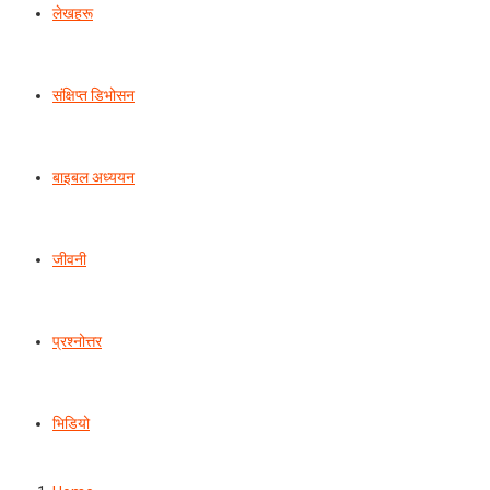
लेखहरू
संक्षिप्त डिभोसन
बाइबल अध्ययन
जीवनी
प्रश्‍नोत्तर
भिडियो