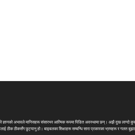
लको ज्ञानको अभावले मानिसहरू संसारभर आत्मिक रूपमा पिडित अवस्थामा छन्। अझै दुख लाग्दो कुर
चनलाई ठीक ठीकसँग छुट्यानु हो। बाइबलका शिक्षाहरू सम्बन्धि सारा प्रकारका भ्रमहरू र गलत बुझाइ