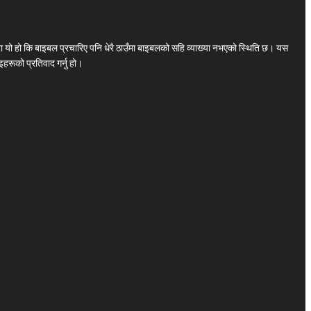
ा यो हो कि बाइबल प्रचारिए पनि धेरै ठाउँमा बाइबलको सहि व्याख्या नभएको स्थिति छ। यस
हरूको प्रतिवाद गर्नु हो।