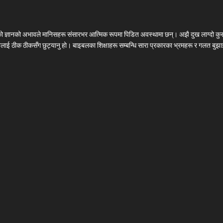
लको ज्ञानको अभावले मानिसहरू संसारभर आत्मिक रूपमा पिडित अवस्थामा छन्। अझै दुख लाग्दो कुर
चनलाई ठीक ठीकसँग छुट्यानु हो। बाइबलका शिक्षाहरू सम्बन्धि सारा प्रकारका भ्रमहरू र गलत बुझाइ