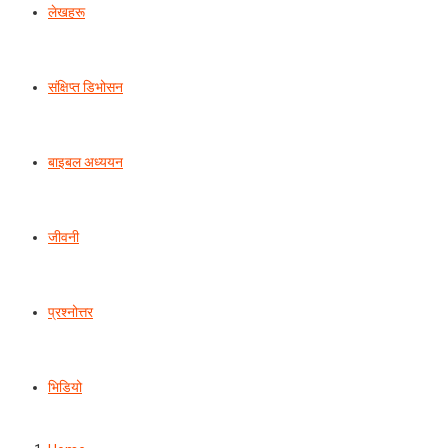
लेखहरू
संक्षिप्त डिभोसन
बाइबल अध्ययन
जीवनी
प्रश्‍नोत्तर
भिडियो