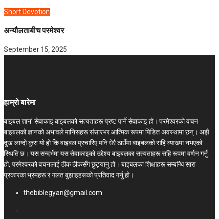
Short Devotion
अन्यौलताबीच परमेश्‍वर
September 15, 2025
हाम्रो बारेमा
बाइबल ज्ञान’ सेवाकाइ बाइबलको सत्यताहरू प्रष्ट पार्ने सेवाकाइ हो। परमेश्‍वरको वचन
बाइबलको ज्ञानको अभावले मानिसहरू संसारभर आत्मिक रूपमा पिडित अवस्थामा छन्। अझै
दुख लाग्दो कुरा यो हो कि बाइबल प्रचारिए पनि धेरै ठाउँमा बाइबलको सहि व्याख्या नभएको
स्थिति छ। यस सन्दर्भमा यस सेवाकाइको उद्देश्य बाइबलका सत्यताहरू सहि रूपमा वर्णन गर्नु
हो, परमेश्वरको वचनलाई ठीक ठीकसँग छुट्यानु हो। बाइबलका शिक्षाहरू सम्बन्धि सारा
प्रकारका भ्रमहरू र गलत बुझाइहरूको प्रतिवाद गर्नु हो।
thebiblegyan@gmail.com