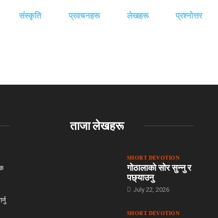
संस्कृति
प्रवचनहरू
लेखहरू
प्रश्‍नोत्तर
ताजा लेखहरू
SHORT DEVOTION
गोठालाको सोर सुन्नु र
िक
पछ्याउनु
July 22, 2026
्नु
SHORT DEVOTION