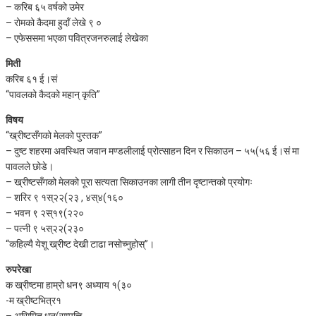
– करिब ६५ वर्षको उमेर
– रोमको कैदमा हुदाँ लेखे ९ ०
– एफेससमा भएका पवित्रजनरुलाई लेखेका
मिती
करिब ६१ ई।सं
“पावलको कैदको महान् कृति”
विषय
“ख्रीष्टसँगको मेलको पुस्तक”
– दुष्ट शहरमा अवस्थित जवान मण्डलीलाई प्रोत्साहन दिन र सिकाउन – ५५(५६ ई।सं मा
पावलले छोडे।
– ख्रीष्टसँगको मेलको पूरा सत्यता सिकाउनका लागी तीन दृष्टान्तको प्रयोगः
– शरिर ९ १स्२२(२३ , ४स्४(१६०
– भवन ९ २स्१९(२२०
– पत्नी ९ ५स्२२(२३०
“कहिल्यै येशू ख्रीष्ट देखी टाढा नसोच्नुहोस्”।
रुपरेखा
क ख्रीष्टमा हाम्रो धन९ अध्याय १(३०
-म ख्रीष्टभित्र१
– असिमित धन(सम्पत्ति