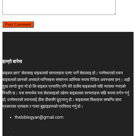
हाम्रो बारेमा
बाइबल ज्ञान’ सेवाकाइ बाइबलको सत्यताहरू प्रष्ट पार्ने सेवाकाइ हो। परमेश्‍वरको वचन
बाइबलको ज्ञानको अभावले मानिसहरू संसारभर आत्मिक रूपमा पिडित अवस्थामा छन्। अझै
दुख लाग्दो कुरा यो हो कि बाइबल प्रचारिए पनि धेरै ठाउँमा बाइबलको सहि व्याख्या नभएको
स्थिति छ। यस सन्दर्भमा यस सेवाकाइको उद्देश्य बाइबलका सत्यताहरू सहि रूपमा वर्णन गर्नु
हो, परमेश्वरको वचनलाई ठीक ठीकसँग छुट्यानु हो। बाइबलका शिक्षाहरू सम्बन्धि सारा
प्रकारका भ्रमहरू र गलत बुझाइहरूको प्रतिवाद गर्नु हो।
thebiblegyan@gmail.com