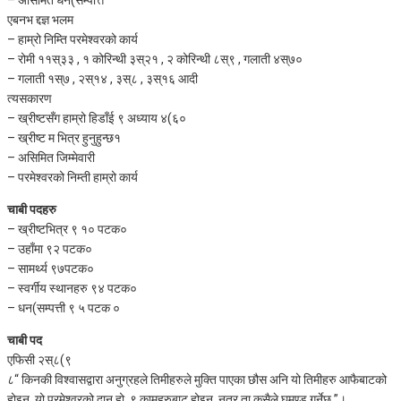
एबनभ द्दज्ञ भलम
– हाम्रो निम्ति परमेश्वरको कार्य
– रोमी ११स्३३ , १ कोरिन्थी ३स्२१ , २ कोरिन्थी ८स्९ , गलाती ४स्७०
– गलाती १स्७ , २स्१४ , ३स्८ , ३स्१६ आदी
त्यसकारण
– ख्रीष्टसँग हाम्रो हिडाँई ९ अध्याय ४(६०
– ख्रीष्ट म भित्र हुनुहुन्छ१
– असिमित जिम्मेवारी
– परमेश्वरको निम्ती हाम्रो कार्य
चाबी पदहरु
– ख्रीष्टभित्र ९ १० पटक०
– उहाँमा ९२ पटक०
– सामर्थ्य ९७पटक०
– स्वर्गीय स्थानहरु ९४ पटक०
– धन(सम्पत्ती ९ ५ पटक ०
चाबी पद
एफिसी २स्८(९
८“ किनकी विश्वासद्वारा अनुग्रहले तिमीहरुले मुक्ति पाएका छौस अनि यो तिमीहरु आफैबाटको
होइन, यो परमेश्वरको दान हो, ९ कामहरुबाट होइन, नत्र ता कसैले घमण्ड गर्नेछ ”।