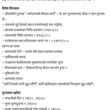
विशेष विषयहरु
– एफिसीको पूस्तक “ धर्मग्रन्थको विशाल घाटी”। यो अरु पूस्तकभन्दा चौडा र गहन पूस्तक
हो।
– पावलको दुई कैदको महान् प्रार्थनालाई याद गर्नुहोस्
– ज्ञानको प्रकाशका निम्ति प्रार्थना ९१स्१५(२३
– सामर्थ्यको निम्ति प्रार्थना ९ स्१४(२१ ०
– परमेश्वरका सारा हतियारहरु धारण गर। ९ ६स्११(१८०
एबनभ द्दद्द भलम
– सत्यताको पेटी – जसले सबै कवच एकसाथ राख्दछ
– धार्मिकताको कवच
– पाउहरुमा मेलमिलापको सुसमाचारको तयारीको जुत्ता
– विश्वासको ढाल – विश्वास विरुद्व शैतान कमजोर हुन्छ १
– मुक्तिको टोप
– आत्माको तरवार
“ हामी जितको लागी युद्ध गर्दैनौँ। हामी ख्रीष्टद्वारा पाइसकेको जितद्वारा युद्ध गर्दछौँ।
पूस्तकमा ख्रीष्ट
– मण्डलीको शिर ९ १स्२२ , ५स्२३०
– मुख्य कुनाढुङ्गा ९ २स्२००
– दुलहा जसले मण्डलीलाई प्रेम गर्नुभयो ९ ५स्२५०