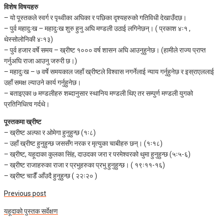
विशेष विषयहरु
– यो पूस्तकले स्वर्ग र पृथ्वीका अघिका र पछिका दृश्यहरुको गतिविधी देखाउँदछ।
– पुर्व महादुःख – महादुःख शुरु हुनु अघि मण्डली उठाई लगिनेछन्। ( प्रकाश ४ः१ ,
थेस्सोलोनिकी ४ः१३)
– पुर्व हजार वर्षे समय – ख्रीष्ट १००० वर्ष शासन अघि आउनुहुनेछ। (हामीले राज्य प्राप्त
गर्नुअघि राजा आउनु जरुरी छ।)
– महादुःख – ७ वर्षे समयकाल जहाँ ख्रीष्टले विश्वास नगर्नेलाई न्याय गर्नुहुनेछ र इस्राएललाई
उहाँ समक्ष ल्याउने कार्य गर्नुहुनेछ।
– बताइएका ७ मण्डलीहरु शब्दानुसार स्थानिय मण्डली थिए तर सम्पुर्ण मण्डली युगको
प्रतिनिधित्व गर्दथे।
पूस्तकमा ख्रीष्ट
– ख्रीष्ट अल्फा र ओमेगा हुनुहुन्छ (१ः८)
– उहाँ ख्रीष्ट हुनुहुन्छ जससँग नरक र मृत्युका चाबीहरु छन्। (१ः१८)
– ख्रीष्ट, यहूदाका कुलका सिंह, दाउदका जरा र परमेश्वरको थुमा हुनुहुन्छ (५ः५-६)
– ख्रीष्ट राजाहरुका राजा र प्रभुहरुका प्रभु हुनुहुन्छ। ( १९ः११-१६)
– ख्रीष्ट चाडैँ आँउदै हुनुहुन्छ ( २२ः२० )
Previous post
यहूदाको पुस्तक सर्वेक्षण