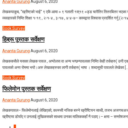
Ananta Gurung
August 6, 2020
लेखकयाकूब, “ख्रीष्टको भाई” ९ एकै आमा ० ९ गलाती १स्१९ ०ड्ड चारैतिर तितरबितर भएका यह
व्यवहारको निम्ति शिक्षा १ः१९ , २ः१-४ , ३ः१७ , ४ः४-७– कामद्वारा विश्वास प्रदर्शित गर्नु (२
Book Survey
हिब्रू पुस्तक सर्वेक्षण
Ananta Gurung
August 6, 2020
लेखककसैले यसका लेखक पावल , अप्पोलस वा अन्य भन्छन्पावलका निम्ति केही तर्कहरु( उनी एक य
पावलको अन्त रोममा भयो।अरु लेखकहरुका लागी तर्कहरु( भाषा । शब्दसूची पावलले लेखेका [
Book Survey
फिलेमोन पुस्तक सर्वेक्षण
Ananta Gurung
August 6, 2020
लेखकपावल– फिलेमोनलाई लेखिएको, कल्स्सी नजिक बस्ने ख्रीष्टियन साथी, तजभ अजगचअज mभ
ख्रीष्टमा डोर्याए र उनलाई तुखिकसको साथमा उनका मालिककहाँ नै पठाए।– क्षमा – सन्तोषज
1