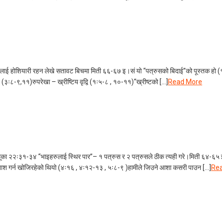
लाई होशियारी रहन लेखे सतावट बिचमा मिती ६६-६७ इ।सं यो “पत्रुसको बिदाई”को पूस्तक हो (१
्न (३ः८-९,११)रुपरेखा – ख्रीष्टिय वृद्वि (१ः५-८ , १०-११)“ख्रीष्टको […]
Read More
रित”लूका २२ः३१-३४ “भाइहरुलाई स्थिर पार”– १ पत्रुस र २ पत्रुसले ठीक त्यही गरे।मिती ६४
नाश गर्न खोजिरहेको थियो (४ः१६ , ४ः१२-१३ , ५ः८-९ )हामीले जिउने आशा कसरी पाउन […]
Re