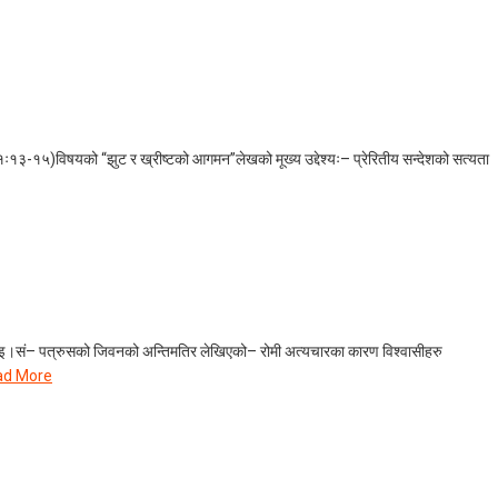
ः१३-१५)विषयको “झुट र ख्रीष्टको आगमन”लेखको मूख्य उद्देश्यः– प्रेरितीय सन्देशको सत्यता
-६५ इ।सं– पत्रुसको जिवनको अन्तिमतिर लेखिएको– रोमी अत्यचारका कारण विश्वासीहरु
ad More