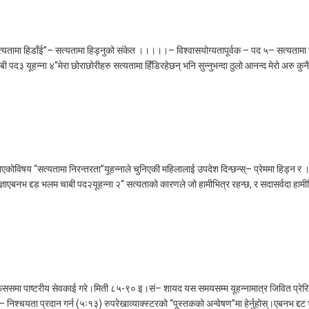
मा हिडाँई”– सत्यतामा हिड्नुको संकेत ।।।।।– विश्वासयोग्यतापूर्वक – पद ५– सत्यतामा हिँ
द३ यूहन्ना ४“मेरा छोराछोरीहरु सत्यतामा हिँडिरहेछन् भनि सुन्नुभन्दा ठुलो आनन्द मेरो अरु कुन
कोविषय “सत्यतामा निरन्तरता”यूहन्नाले चुनिएकी महिलालाई उपदेश दिन्छन्स्– प्रेममा हिड्न
ेम– आज्ञाएबनभ द्दड भलम चाबी पद२यूहन्ना २“ सत्यताको कारणले जो हामीभित्र रहन्छ, र सदासर्वदा
– एफेससमा पाष्टरीय सेवकाई गरे।मिती ८५-९० इ।सं– शायद यस समयसम्म यूहन्नामात्र जिवित प्
श्चयता प्रदान गर्न (५ः१३) रुपरेखाव्याक्स्टरको “पूस्तकको अन्वेषण”मा हेर्नुहोस्।एबनभ द्दट