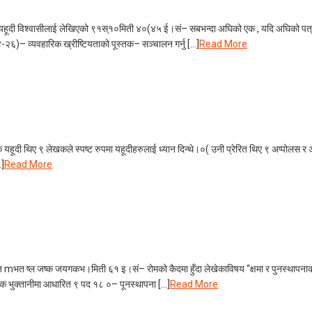
ूदी विश्वासीलाई लेखिएको ९१स्१०मिती ४०(४५ ई।सं– सबभन्दा अघिको एक , यदि अघिको पत्र निश
ः१४-२६)– व्यवहारिक ख्रीष्टियताको पूस्तक– सञ्चालन गर्नु […]
Read More
हूदी थिए ९ लेखकले स्पष्ट रुपमा यहूदीहरुलाई ध्यान दिन्थे।०( उनी प्रेरित थिए ९ अप्पोलस र अ
…]
Read More
त ष्ल जष्क जयगकभ।मिती ६१ इ।सं– रोमको कैदमा हुँदा लेखेकाविषय “क्षमा र पुनस्थापनाको
नक भुक्तानीमा आधारित ९ पद १८ ०– पूनस्थापना […]
Read More