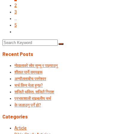
2
3
…
5
Recent Posts
गोठालाको सोर सुन्नु र पछ्याउनु
शीतल पार्ने समयहरू
अन्यौलताबीच परमेश्‍वर
चर्च किन भेला हुन्छ?
सजिलै थकित, सजिलै निराश
प्रभावशाली बाइबलीय चर्च
के जलाउनु पर्ने हो?
Categories
Article