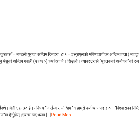
 कुराहरु”– मण्डली युगका अन्तिम दिनहरु ४ः१ – इस्राएलको भविष्यवाणीका अन्तिम हप्ता ( महा
येशुको अन्तिम गवाही (२२ः२०) रुपरेखा जे। सिड्लो। व्याक्स्टरको “पूस्तकको अन्वेषण”को रुपरेख
ाउँदथे।मिती ६८-७० ई।संविषय “ कर्तव्य र जोखिम ”१ हाम्रो कर्तव्य ९ पद ३ ०– “विश्वासका नि
ण”मा हेर्नुहोस्।एबनभ घद्द भलम […]
Read More