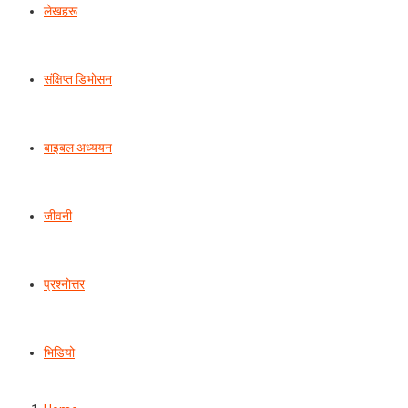
लेखहरू
संक्षिप्त डिभोसन
बाइबल अध्ययन
जीवनी
प्रश्‍नोत्तर
भिडियो