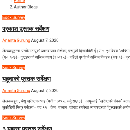
Home
Author Blogs
Book Survey
प्रकाश पुस्तक सर्वेक्षण
Ananta Gurung
August 7, 2020
लेखकयूहन्ना, पत्मोस टापूको काराबासमा लेखेका, प्रभुको दिनमामिती ई।सं ५-९६विषय “अन्तिम
(२०ः१-७)– दुष्टहरुको अन्तिम न्याय (२०ः१५)– पहिलो पृथ्वीको अन्तिम दिनहरु (२१ः१)– प्रभु 
Book Survey
यहूदाको पुस्तक सर्वेक्षण
Ananta Gurung
August 7, 2020
लेखकयहूदा , येशू ख्रीष्टका भाइ (मत्ती १३ः५५ , मर्कुस६ः३)– आफूलाई “ख्रीष्टको सेवक” बत
लुकीछिपी भित्र पसेका”– पद ११ . कैन . बालाम . कोराह रुपरेखा व्याक्स्टरको “पूस्तकको अन्वेष
Book Survey
३ यूहन्ना पुस्तक सर्वेक्षण