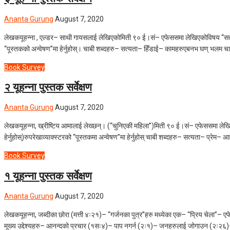
Ananta Gurung
August 7, 2020
लेखकयूहन्ना , एल्डर– साथी गायसलाई लेखिएकोमिती ९० ई।सं– एफेससमा लेखिएकोविषय “सत्यता
“पूस्तकको अन्वेषण”मा हेर्नुहोस्। चाबी शब्दहरु– सत्यता– हिँडाई– कामहरुएबनभ घण् भलम चाबी प
Book Survey
२ यूहन्ना पुस्तक सर्वेक्षण
Ananta Gurung
August 7, 2020
लेखकयूहन्ना, ख्रीष्टिय आमालाई लेख्छन्। (“चुनिएकी महिला”)मिती ९० ई।सं– एफेससमा लेखिए
हेर्नुहोस्)रुपरेखाव्याक्स्टरको “पूस्तकमा अन्वेषण”मा हेर्नुहोस् चाबी शब्दहरु– सत्यता– प्र
Book Survey
१ यूहन्ना पुस्तक सर्वेक्षण
Ananta Gurung
August 7, 2020
लेखकयूहन्ना, जब्दीका छोरा (मत्ती ४ः२१)– “गर्जनका पुत्र”हरु मध्येका एक– “प्रिय चेला”
मूख्य उद्देश्यहरु– आनन्दको प्रचार (१सः४)– पाप नगर्न (२ः१)– जनहरुलाई जोगाउन (२ः२६)– नि