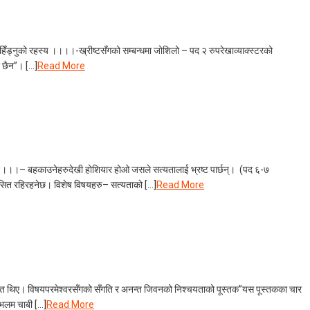
ड्नुको रहस्य ।।।।-ख्रीष्टसँगको सम्बन्धमा जोशिलो – पद २ रुपरेखाव्याक्स्टरको
ै छैन”। […]
Read More
 र ।।।।– बहकाउनेहरुदेखी होशियार होओ जसले सत्यतालाई भ्रष्ट पार्छन्। (पद ६-७
 हामीसित रहिरहनेछ। विशेष विषयहरु– सत्यताको […]
Read More
रेरित थिए। विषयपरमेश्वरसँगको सँगति र अनन्त जिवनको निश्चयताको पूस्तक”यस पूस्तकका चार
 भलम चाबी […]
Read More